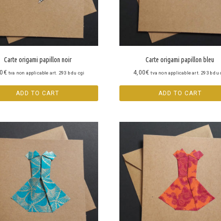
Carte origami papillon noir
Carte origami papillon bleu
00
€
4,00
€
tva non applicable art. 293 b du cgi
tva non applicable art. 293 b du 
ADD TO CART
ADD TO CART