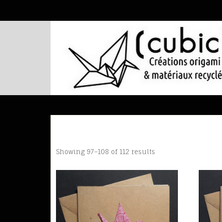
Showing 97–108 of 112 results