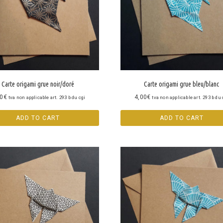
Carte origami grue noir/doré
Carte origami grue bleu/blanc
00
€
4,00
€
tva non applicable art. 293 b du cgi
tva non applicable art. 293 b du 
ADD TO CART
ADD TO CART