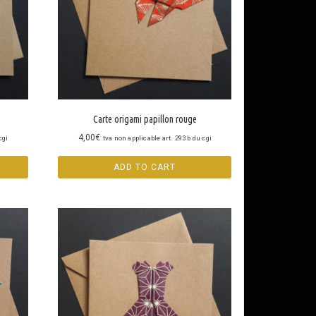
Carte origami papillon rouge
4,00
€
cgi
tva non applicable art. 293 b du cgi
ADD TO CART