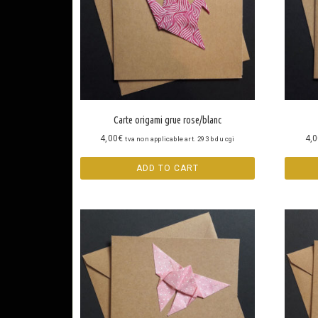
Carte origami grue rose/blanc
4,00
€
4,
tva non applicable art. 293 b du cgi
ADD TO CART