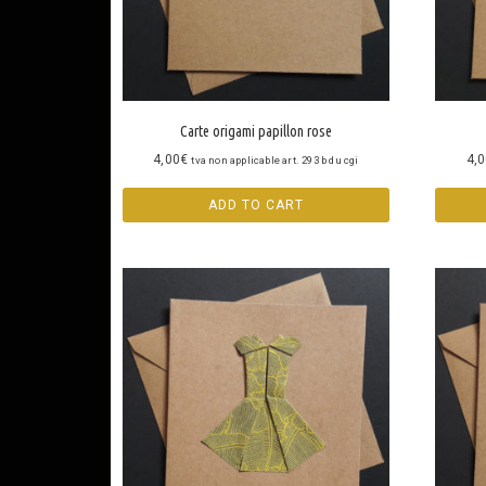
Carte origami papillon rose
4,00
€
4,
tva non applicable art. 293 b du cgi
ADD TO CART