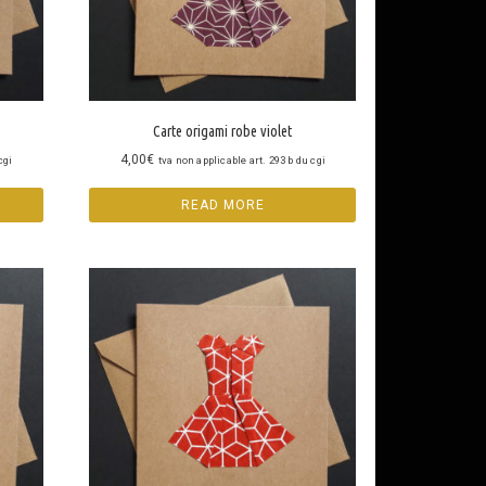
Carte origami robe violet
4,00
€
cgi
tva non applicable art. 293 b du cgi
READ MORE