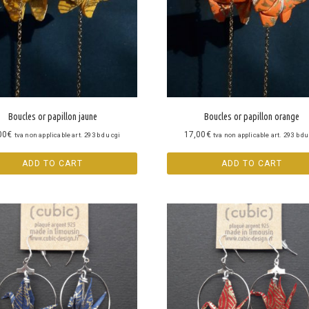
Boucles or papillon jaune
Boucles or papillon orange
00
€
17,00
€
tva non applicable art. 293 b du cgi
tva non applicable art. 293 b du
ADD TO CART
ADD TO CART