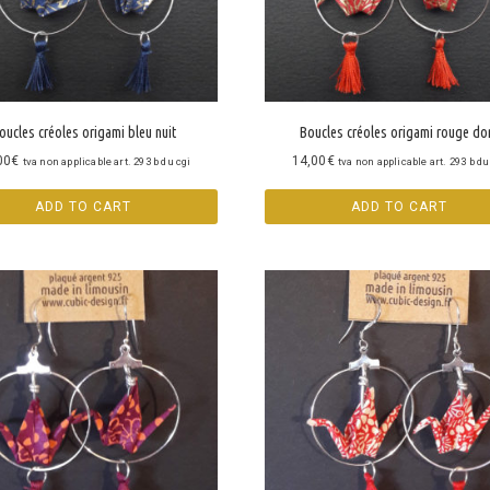
oucles créoles origami bleu nuit
Boucles créoles origami rouge do
00
€
14,00
€
tva non applicable art. 293 b du cgi
tva non applicable art. 293 b du
ADD TO CART
ADD TO CART