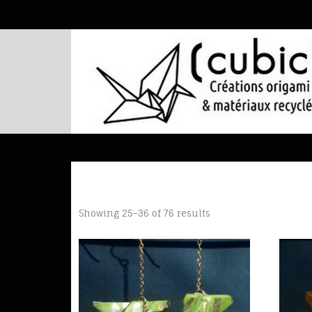
Showing 25–36 of 76 results