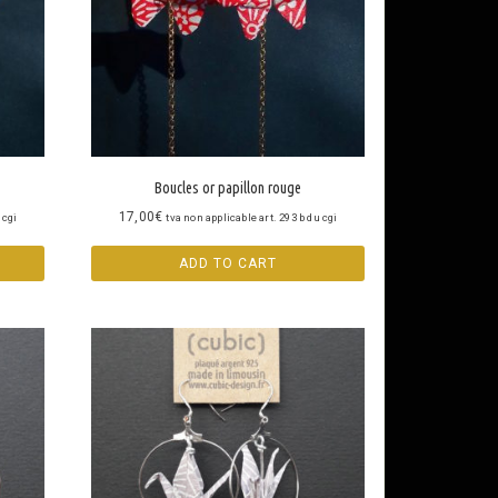
Boucles or papillon rouge
17,00
€
 cgi
tva non applicable art. 293 b du cgi
ADD TO CART