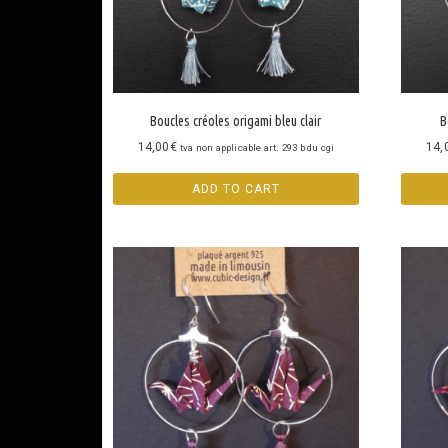
Boucles créoles origami bleu clair
B
14,00
€
14,
tva non applicable art. 293 b du cgi
ADD TO CART