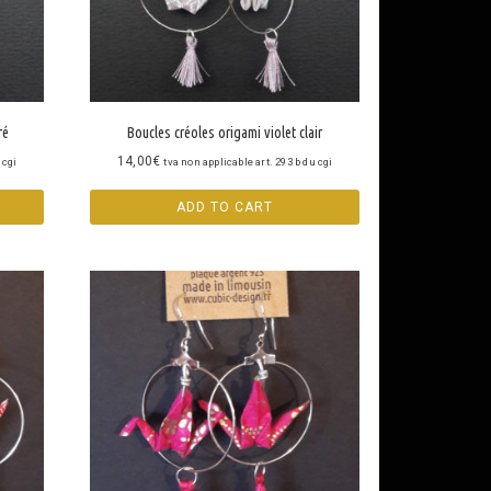
ré
Boucles créoles origami violet clair
14,00
€
 cgi
tva non applicable art. 293 b du cgi
ADD TO CART