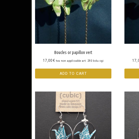
Boucles or papillon vert
17,00
€
17,
tva non applicable art. 293 b du cgi
ADD TO CART