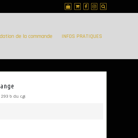
idation de la commande
INFOS PRATIQUES
range
 293 b du cgi