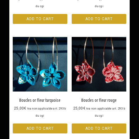
du cgi
du cgi
ADD TO CART
ADD TO CART
Boucles or fleur turquoise
Boucles or fleur rouge
25,00
€
25,00
€
tva non applicable art. 293 b
tva non applicable art. 293 b
du cgi
du cgi
ADD TO CART
ADD TO CART