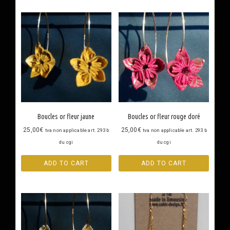
Boucles or fleur jaune
Boucles or fleur rouge doré
25,00
€
25,00
€
tva non applicable art. 293 b
tva non applicable art. 293 b
du cgi
du cgi
ADD TO CART
ADD TO CART