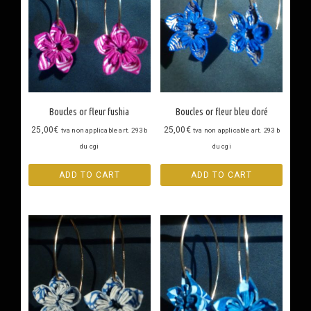
Boucles or fleur fushia
Boucles or fleur bleu doré
25,00
€
25,00
€
tva non applicable art. 293 b
tva non applicable art. 293 b
du cgi
du cgi
ADD TO CART
ADD TO CART