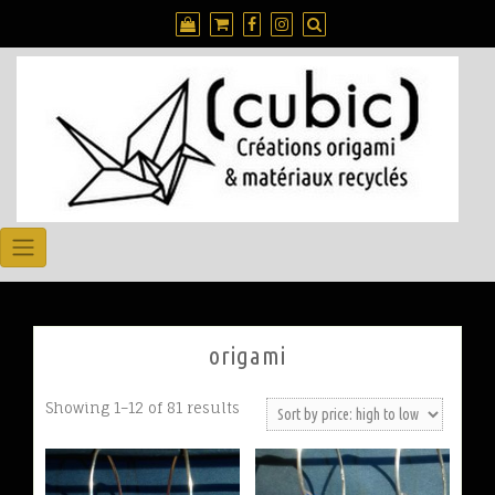
origami
Showing 1–12 of 81 results