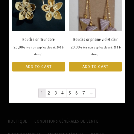
Boucles or fleur doré
Boucles or prisme violet clair
25,00
€
20,00
€
tva non applicable art. 293 b
tva non applicable art. 293 b
du cgi
du cgi
ADD TO CART
ADD TO CART
1
2
3
4
5
6
7
→
BOUTIQUE
CONDITIONS GÉNÉRALES DE VENTE