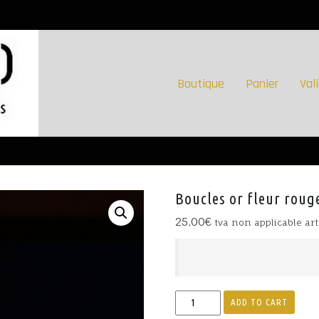
Boutique
Panier
Val
Boucles or fleur roug
25,00
€
tva non applicable art
Boucles
ADD TO CART
or