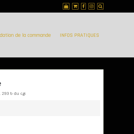
idation de la commande
INFOS PRATIQUES
e
. 293 b du cgi