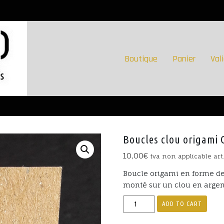
Boutique
Panier
Val
Boucles clou origami 
10,00
€
tva non applicable art
Boucle origami en forme de 
monté sur un clou en argent
Boucles
ADD TO CART
clou
origami