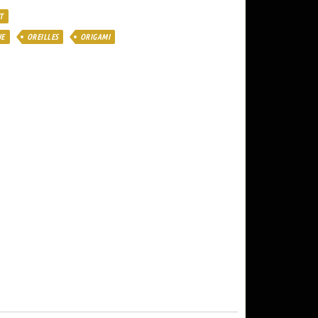
T
UE
OREILLES
ORIGAMI