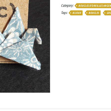
Grue
Category:
BOUCLES D'OREILLES ARGEN
bleu
Tags:
BIJOUX
BOUCLES
GR
fleur
quantity