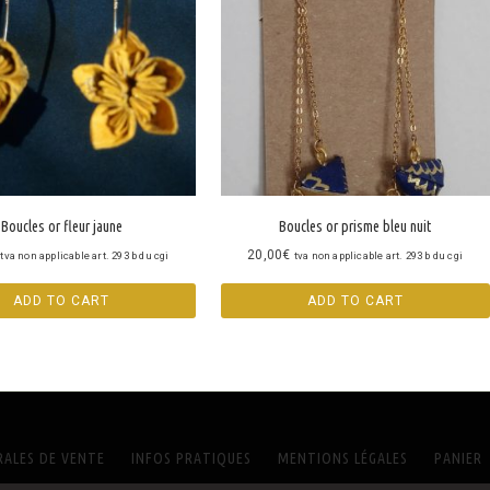
Boucles or fleur jaune
Boucles or prisme bleu nuit
20,00
€
tva non applicable art. 293 b du cgi
tva non applicable art. 293 b du cgi
ADD TO CART
ADD TO CART
ALES DE VENTE
INFOS PRATIQUES
MENTIONS LÉGALES
PANIER