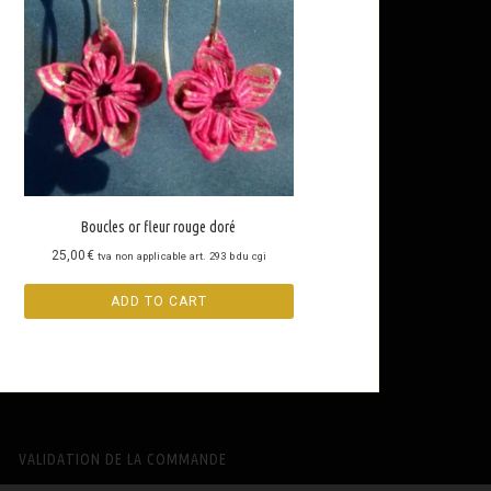
Boucles or fleur rouge doré
25,00
€
tva non applicable art. 293 b du cgi
ADD TO CART
VALIDATION DE LA COMMANDE