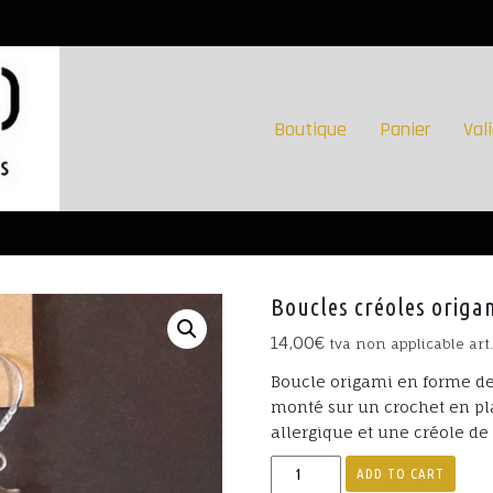
Boutique
Panier
Val
Boucles créoles origa
14,00
€
tva non applicable art
Boucle origami en forme de 
monté sur un crochet en pla
allergique et une créole 
Boucles
ADD TO CART
créoles