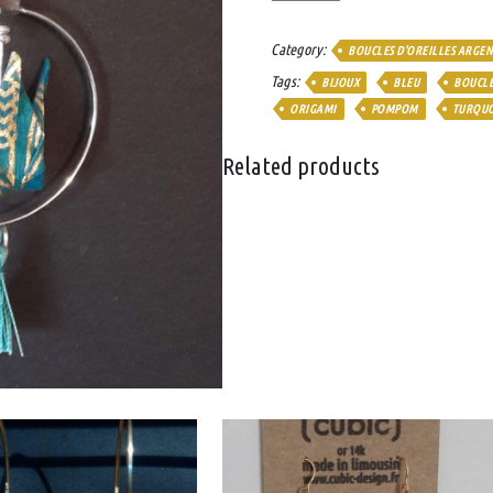
origami
bleu
Category:
BOUCLES D'OREILLES ARGEN
turquoise
Tags:
BIJOUX
BLEU
BOUCLE
doré
quantity
ORIGAMI
POMPOM
TURQUO
Related products