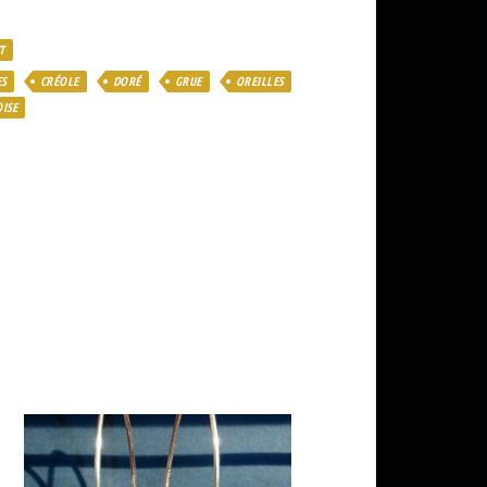
T
S
CRÉOLE
DORÉ
GRUE
OREILLES
ISE