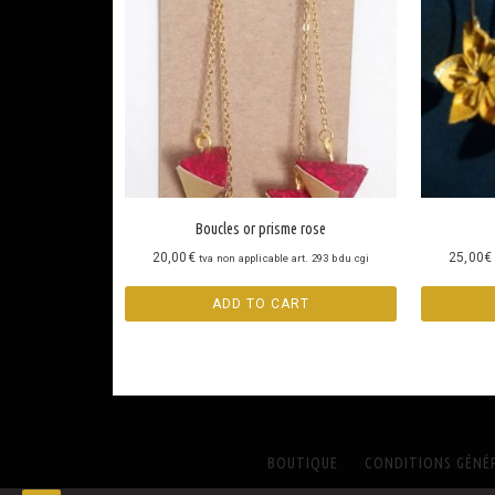
Boucles or prisme rose
20,00
€
25,00
€
tva non applicable art. 293 b du cgi
ADD TO CART
BOUTIQUE
CONDITIONS GÉNÉR