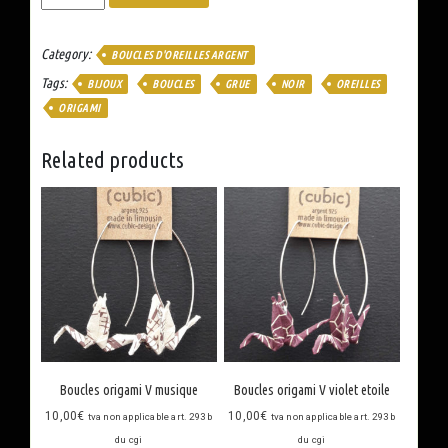
origami
V
rouge
Category:
BOUCLES D'OREILLES ARGENT
lotus
Tags:
BIJOUX
BOUCLES
GRUE
NOIR
OREILLES
quantity
ORIGAMI
Related products
Boucles origami V musique
Boucles origami V violet etoile
10,00
€
10,00
€
tva non applicable art. 293 b
tva non applicable art. 293 b
du cgi
du cgi