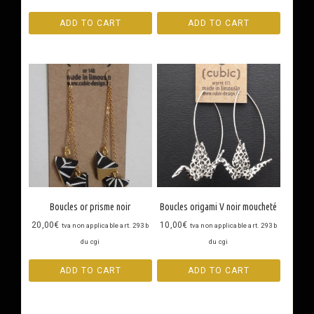
ADD TO CART
ADD TO CART
Boucles or prisme noir
Boucles origami V noir moucheté
20,00
€
10,00
€
tva non applicable art. 293 b
tva non applicable art. 293 b
du cgi
du cgi
ADD TO CART
ADD TO CART